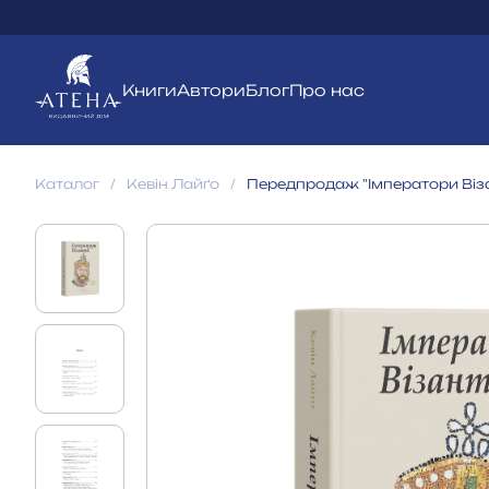
Книги
Автори
Блог
Про нас
Каталог
Кевін Лайґо
Передпродаж "Імператори Віза