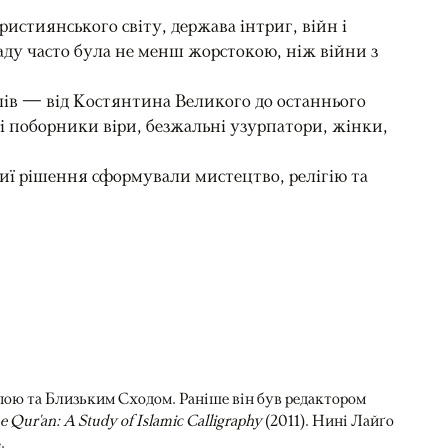
истиянського світу, держава інтриг, війн і
ладу часто була не менш жорстокою, ніж війни з
телів — від Костянтина Великого до останнього
 поборники віри, безжальні узурпатори, жінки,
 чиї рішення сформували мистецтво, релігію та
пою та Близьким Сходом. Раніше він був редактором
he Qur'an: A Study of Islamic Calligraphy
(2011). Нині Лайґо
.