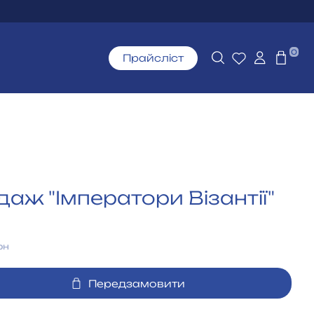
0
Прайсліст
аж "Імператори Візантії"
рн
Передзамовити