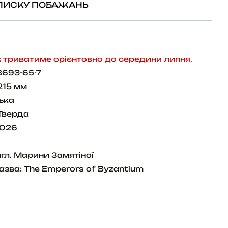
ПИСКУ ПОБАЖАНЬ
триватиме орієнтовно до середини липня.
8693-65-7
215 мм
ька
Тверда
2026
гл. Марини Замятіної
азва: The Emperors of Byzantium