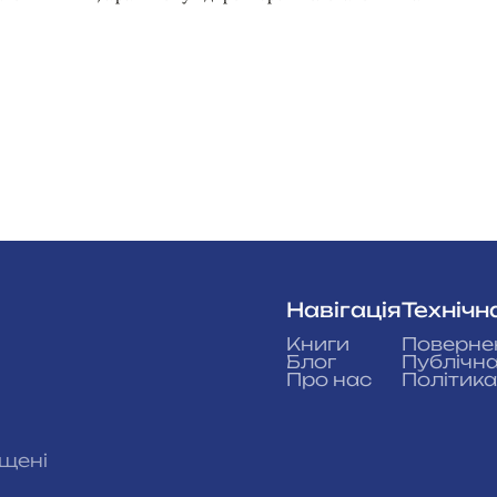
Навігація
Технічн
Книги
Повернен
Блог
Публічн
Про нас
Політика
ищені