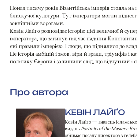
Понад тисячу років Візантійська імперія стояла на
блискучої культури. Тут імператори могли піднестис
зовнішніми ворогами.
Кевін Лайґо розповідає історію цієї величної й суп
імператора, що загинув під час падіння Константи
які правили імперією, і люди, що піднялися до вла
Це історія амбіцій і змов, віри й зради, тріумфів 
політику Європи і залишили слід, що відчутний і с
Про автора
КЕВІН ЛАЙҐО
Кевін Лайґо — знавець ісламсько
видань
Portraits of the Masters: Br
обіймає посаду директора з телеб