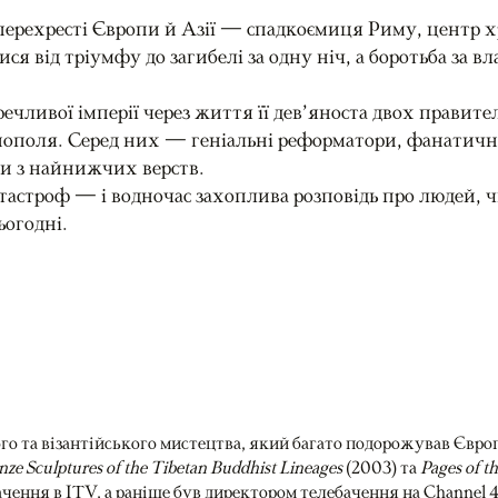
 перехресті Європи й Азії — спадкоємиця Риму, центр хр
я від тріумфу до загибелі за одну ніч, а боротьба за в
еречливої імперії через життя її дев’яноста двох прави
нополя. Серед них — геніальні реформатори, фанатичні
ди з найнижчих верств.
і катастроф — і водночас захоплива розповідь про людей,
ьогодні.
го та візантійського мистецтва, який багато подорожував Євро
onze Sculptures of the Tibetan Buddhist Lineages
(2003) та
Pages of t
ачення в ITV, а раніше був директором телебачення на Channel 4