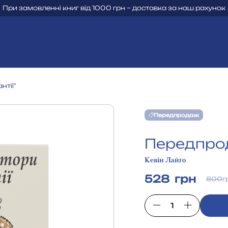
При замовленні книг від 1000 грн – доставка за наш рахунок
нтії"
Передпродаж
Передпрод
Кевін Лайґо
528 грн
800
г