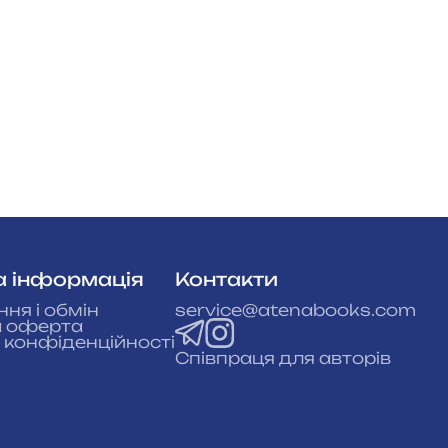
а інформація
Контакти
ня і обмін
service@atenabooks.com
а оферта
 конфіденційності
Співпраця для авторів