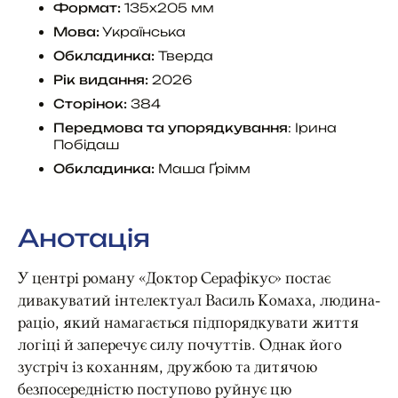
Формат:
135х205 мм
Мова:
Українська
Обкладинка:
Тверда
Рік видання:
2026
Сторінок:
384
Передмова та упорядкування
: Ірина
Побідаш
Обкладинка:
Маша Ґрімм
Анотація
У центрі роману «Доктор Серафікус» постає
дивакуватий інтелектуал Василь Комаха, людина-
раціо, який намагається підпорядкувати життя
логіці й заперечує силу почуттів. Однак його
зустріч із коханням, дружбою та дитячою
безпосередністю поступово руйнує цю