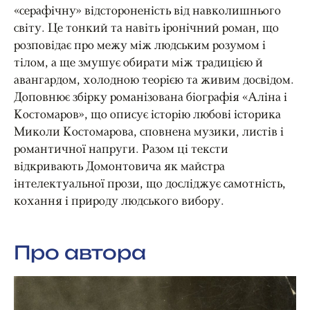
«серафічну» відстороненість від навколишнього
світу. Це тонкий та навіть іронічний роман, що
розповідає про межу між людським розумом і
тілом, а ще змушує обирати між традицією й
авангардом, холодною теорією та живим досвідом.
Доповнює збірку романізована біографія «Аліна і
Костомаров», що описує історію любові історика
Миколи Костомарова, сповнена музики, листів і
романтичної напруги. Разом ці тексти
відкривають Домонтовича як майстра
інтелектуальної прози, що досліджує самотність,
кохання і природу людського вибору.
Про автора